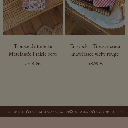
peuvent
peuvent
être
être
choisies
choisies
sur
sur
la
la
page
En stock – Trousse cœur
page
Trousse de toilette
matelassée vichy rouge
Matelassée Prairie écru
du
du
produit
produit
49,90
€
34,90
€
Ce
produit
a
plusieurs
variations.
✿
✿
✿
✿
DU DÉTAIL
FAIT MAIN AVEC SOIN
DOUCEUR
AMOUR DU DÉTAIL
Les
options