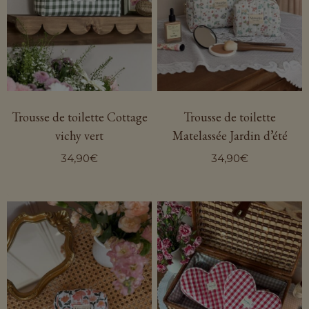
Trousse de toilette Cottage
Trousse de toilette
vichy vert
Matelassée Jardin d’été
34,90
€
34,90
€
Ce
Ce
produit
produit
a
a
plusieurs
plusieurs
variations.
variations.
Les
Les
options
options