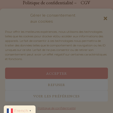
Politique de confidentialité –
CGV
peuvent
être
Livraisons et retours –
Notre histoire
Gérer le consentement
choisies
Mon compte –
Contact –
La tissuthèque
aux cookies
sur
la
Pour offrir les meilleures expériences, nous utilisons des technologies
telles que les cookies pour stocker et/ou accéder aux informations des
page
appareils. Le fait de consentir à ces technologies nous permettra de
du
traiter des données telles que le comportement de navigation ou les ID
uniques sur ce site. Le fait de ne pas consentir ou de retirer son
produit
consentement peut avoir un effet négatif sur certaines caractéristiques
et fonctions.
ACCEPTER
REFUSER
VOIR LES PRÉFÉRENCES
© 2026 Mavelio Créations
Politique de confidentialité
French
▼