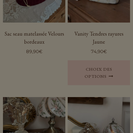
Sac seau matelassée Velours
Vanity Tendres rayures
bordeaux
Jaune
89,90
€
74,90
€
CHOIX DES
p
OPTIONS
a
p
v
L
o
p
ê