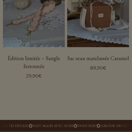
c
s
l
p
Édition limitée – Sangle
Sac seau matelassée Caramel
festonnée
89,90
€
29,90
€
✿
✿
✿
 DU DÉTAIL
FAIT MAIN AVEC SOIN
DOUCEUR
AMOUR DU DÉTAIL