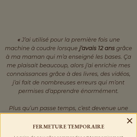
«
J’ai utilisé pour la première fois une
machine à coudre lorsque
j’avais 12 ans
grâce
à ma maman qui m’a enseigné les bases. Ça
me plaisait beaucoup, alors j’ai enrichie mes
connaissances grâce à des livres, des vidéos,
j’ai fait de nombreuses erreurs qui m’ont
permises d’apprendre énormément.
Plus qu’un passe temps, c’est devenue une
véritable passion, une thérapie pour
l’hypersensible créative que je suis. Quelques
FERMETURE
TEMPORAIRE
naissances ont eu lieu dans ma famille et j’ai