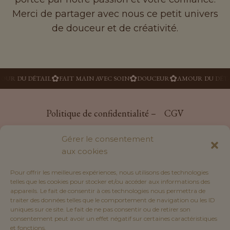
Merci de partager avec nous ce petit univers
de douceur et de créativité.
✿
✿
✿
 DU DÉTAIL
FAIT MAIN AVEC SOIN
DOUCEUR
AMOUR DU DÉTAIL
Politique de confidentialité –
CGV
Livraisons et retours –
Notre histoire
Gérer le consentement
Mon compte –
Contact –
La tissuthèque
aux cookies
Pour offrir les meilleures expériences, nous utilisons des technologies
telles que les cookies pour stocker et/ou accéder aux informations des
appareils. Le fait de consentir à ces technologies nous permettra de
traiter des données telles que le comportement de navigation ou les ID
uniques sur ce site. Le fait de ne pas consentir ou de retirer son
consentement peut avoir un effet négatif sur certaines caractéristiques
et fonctions.